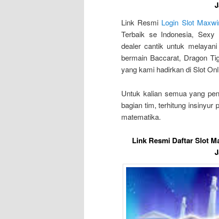
J
Link Resmi
Login Slot Maxwi
Terbaik se Indonesia, Sexy
dealer cantik untuk melayan
bermain Baccarat, Dragon Tige
yang kami hadirkan di Slot Onl
Untuk kalian semua yang pen
bagian tim, terhitung insinyur
matematika.
Link Resmi Daftar Slot 
J