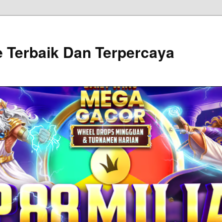
 Terbaik Dan Terpercaya