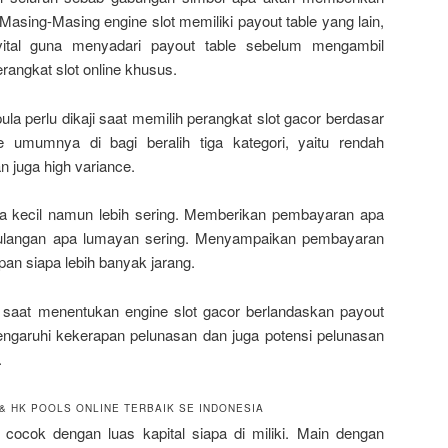
Masing-Masing engine slot memiliki payout table yang lain,
vital guna menyadari payout table sebelum mengambil
angkat slot online khusus.
pula perlu dikaji saat memilih perangkat slot gacor berdasar
ne umumnya di bagi beralih tiga kategori, yaitu rendah
n juga high variance.
 kecil namun lebih sering. Memberikan pembayaran apa
gulangan apa lumayan sering. Menyampaikan pembayaran
an siapa lebih banyak jarang.
ji saat menentukan engine slot gacor berlandaskan payout
engaruhi kekerapan pelunasan dan juga potensi pelunasan
.
& HK POOLS ONLINE TERBAIK SE INDONESIA
g cocok dengan luas kapital siapa di miliki. Main dengan