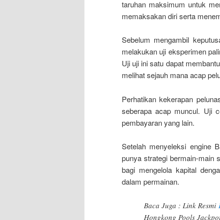
taruhan maksimum untuk merai
memaksakan diri serta menem
Sebelum mengambil keputusa
melakukan uji eksperimen palin
Uji uji ini satu dapat memban
melihat sejauh mana acap pelu
Perhatikan kekerapan pelunas
seberapa acap muncul. Uji 
pembayaran yang lain.
Setelah menyeleksi engine Ba
punya strategi bermain-main
bagi mengelola kapital den
dalam permainan.
Baca Juga : Link Resmi
Hongkong Pools Jackpot