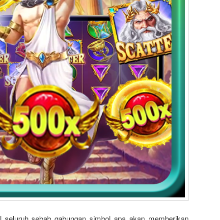
el seluruh sebab gabungan simbol apa akan memberikan