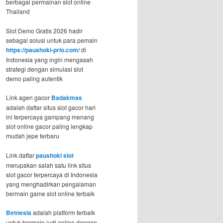
berbagai permainan slot online
Thailand
Slot Demo Gratis 2026 hadir
sebagai solusi untuk para pemain
https://paushoki-prio.com/
di
Indonesia yang ingin mengasah
strategi dengan simulasi slot
demo paling autentik
Link agen gacor
Badakmas
adalah daftar situs slot gacor hari
ini terpercaya gampang menang
slot online gacor paling lengkap
mudah jepe terbaru
Link daftar
paushoki slot
merupakan salah satu link situs
slot gacor terpercaya di Indonesia
yang menghadirkan pengalaman
bermain game slot online terbaik
Betnesia
adalah platform terbaik
untuk bermain judi online dengan