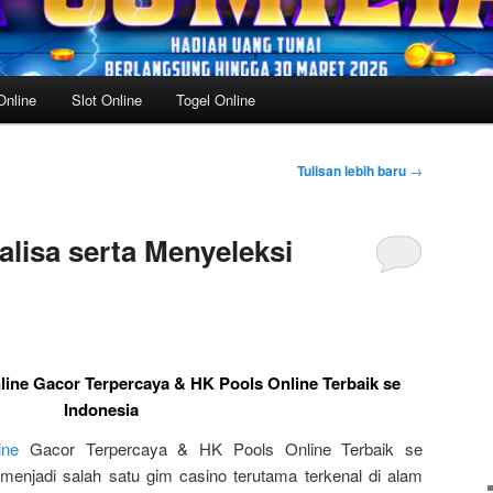
Online
Slot Online
Togel Online
Tulisan lebih baru
→
isa serta Menyeleksi
ine Gacor Terpercaya & HK Pools Online Terbaik se
Indonesia
ine
Gacor Terpercaya & HK Pools Online Terbaik se
 menjadi salah satu gim casino terutama terkenal di alam