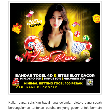
Kalian dapat saksikan bagaimana sejumlah sloters yang sudah
berpengalaman tentukan perubahan yang gacor untuk bermain