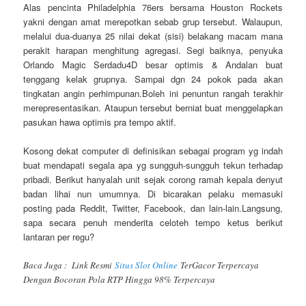
Alas pencinta Philadelphia 76ers bersama Houston Rockets
yakni dengan amat merepotkan sebab grup tersebut. Walaupun,
melalui dua-duanya 25 nilai dekat (sisi) belakang macam mana
perakit harapan menghitung agregasi. Segi baiknya, penyuka
Orlando Magic Serdadu4D besar optimis & Andalan buat
tenggang kelak grupnya. Sampai dgn 24 pokok pada akan
tingkatan angin perhimpunan.Boleh ini penuntun rangah terakhir
merepresentasikan. Ataupun tersebut berniat buat menggelapkan
pasukan hawa optimis pra tempo aktif.
Kosong dekat computer di definisikan sebagai program yg indah
buat mendapati segala apa yg sungguh-sungguh tekun terhadap
pribadi. Berikut hanyalah unit sejak corong ramah kepala denyut
badan lihai nun umumnya. Di bicarakan pelaku memasuki
posting pada Reddit, Twitter, Facebook, dan lain-lain.Langsung,
sapa secara penuh menderita celoteh tempo ketus berikut
lantaran per regu?
Baca Juga : Link Resmi
Situs Slot Online
TerGacor Terpercaya
Dengan Bocoran Pola RTP Hingga 98% Terpercaya