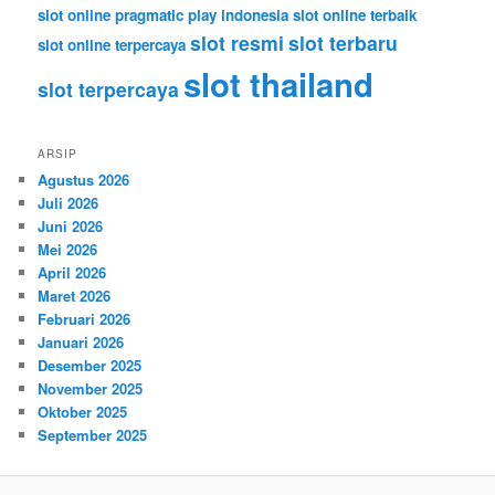
slot online pragmatic play indonesia
slot online terbaik
slot resmi
slot terbaru
slot online terpercaya
slot thailand
slot terpercaya
ARSIP
Agustus 2026
Juli 2026
Juni 2026
Mei 2026
April 2026
Maret 2026
Februari 2026
Januari 2026
Desember 2025
November 2025
Oktober 2025
September 2025