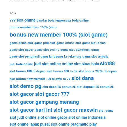
TAG
777 slot online
bandar bola terpercaya
bola online
bonus member baru 150% (slot)
bonus new member 100% (slot game)
game demo slot
game judi slot
game online slot
game slot demo
game slot gacor
game slot online
game slot penghasil uang
game slot penghasil uang langsung ke rekening
game slot terbaik
slot88
judi slot online
online slot
situs bola
judi bola online
slot bonus 100 di depan
slot bonus 100 to 3x
slot bonus 200% di depan
slot dana
slot bonus new member 100 di awal to 7x
slot demo pg
slot depo 25 bonus 25
slot deposit 25 bonus 25
slot gacor
slot gacor 777
slot gacor gampang menang
slot gacor hari ini
slot gacor maxwin
slot game
slot judi online
slot online gacor
slot online indonesia
slot online lapak pusat
slot online pragmatic play