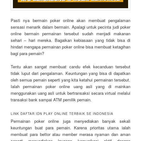
Pasti nya bermain poker online akan membuat pengalaman
sensasi menarik dalam bermain. Apalagi untuk pecinta judi poker
online bermain permainan tersebut sudah menjadi makanan
sehari – hari mereka. Bagaikan kebiasaan yang tidak bisa di
hindari mengapa permainan poker online bisa membuat ketagihan
bagi para pemain?
Tentu akan sangat membuat candu efek kecanduan tersebut
tidak luput dari pengalaman. Keuntungan yang bisa di dapatkan
oleh semua pemain seperti yang kita ketahui permainan tersebut.
Ialah permainan poker online uang asli yang di mainkan
menggunakan uang asli untuk bertransaksi secara virtual melalui
transaksi bank sampai ATM pemilik pemain.
LINK DAFTAR IDN PLAY ONLINE TERBAIK SE INDONESIA
Permainan poker online juga menyediakan banyak sekali
keuntungan buat para pemain. Karena prioritas utama ialah
membuat para bettor atau member merasa nyaman dan aman
seperti menyediakan layanan komunikasi aktif dengan