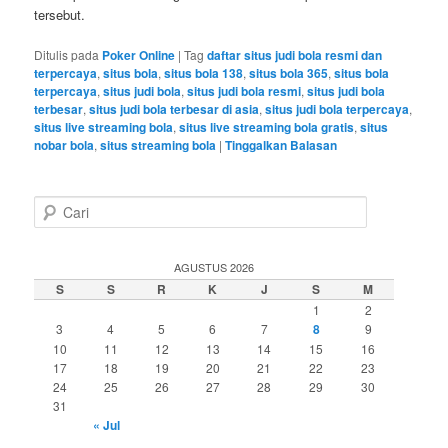
tersebut.
Ditulis pada
Poker Online
|
Tag
daftar situs judi bola resmi dan
terpercaya
,
situs bola
,
situs bola 138
,
situs bola 365
,
situs bola
terpercaya
,
situs judi bola
,
situs judi bola resmi
,
situs judi bola
terbesar
,
situs judi bola terbesar di asia
,
situs judi bola terpercaya
,
situs live streaming bola
,
situs live streaming bola gratis
,
situs
nobar bola
,
situs streaming bola
|
Tinggalkan Balasan
C
a
r
i
AGUSTUS 2026
S
S
R
K
J
S
M
1
2
3
4
5
6
7
8
9
10
11
12
13
14
15
16
17
18
19
20
21
22
23
24
25
26
27
28
29
30
31
« Jul