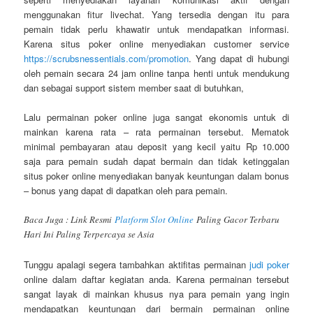
menggunakan fitur livechat. Yang tersedia dengan itu para
pemain tidak perlu khawatir untuk mendapatkan informasi.
Karena situs poker online menyediakan customer service
https://scrubsnessentials.com/promotion
. Yang dapat di hubungi
oleh pemain secara 24 jam online tanpa henti untuk mendukung
dan sebagai support sistem member saat di butuhkan,
Lalu permainan poker online juga sangat ekonomis untuk di
mainkan karena rata – rata permainan tersebut. Mematok
minimal pembayaran atau deposit yang kecil yaitu Rp 10.000
saja para pemain sudah dapat bermain dan tidak ketinggalan
situs poker online menyediakan banyak keuntungan dalam bonus
– bonus yang dapat di dapatkan oleh para pemain.
Baca Juga : Link Resmi
Platform Slot Online
Paling Gacor Terbaru
Hari Ini Paling Terpercaya se Asia
Tunggu apalagi segera tambahkan aktifitas permainan
judi poker
online dalam daftar kegiatan anda. Karena permainan tersebut
sangat layak di mainkan khusus nya para pemain yang ingin
mendapatkan keuntungan dari bermain permainan online