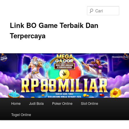
Langsung
Langsung
ke
ke
Cari
konten
konten
utama
sekunder
Link BO Game Terbaik Dan
Terpercaya
Menu
Home
Judi Bola
Poker Online
Slot Online
utama
Togel Online