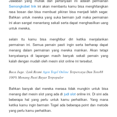
Jawaban yang mutlak dari pertanyaan ini adalah permainan
Semongkobet link
ini akan membantu kamu bisa menghilangkan
rasa bosan dan bisa membuat pikiran bisa menjadi lebih segar.
Bahkan untuk mereka yang suka bermain judi maka permainan
ini akan sangat menantang sekali serta dapat menghasilkan uang
untuk mereka,
selain itu kamu bisa menghibur diri ketika menjalankan
permainan ini. Semua pemain pasti ingin serta berharap dapat
menang dalam permainan yang mereka mainkan. Akan tetapi
kenyataanya di lapangan masih banyak sekali pemain yang
kalah dengan mudah oleh mesin slot online ini tersebut.
Baca Juga : Link Resmi
Agen Togel Online
Terpercaya Dan Toto88
100% Menang Pasti Bayar Terpopuler
Bahkan banyak dari mereka merasa tidak mungkin untuk bisa
menang dari mesin slot yang ada di
judi slot
online ini. Di sini ada
beberapa hal yang perlu untuk kamu perhatikan. Yang mana
ketika kamu ingin bermain Togel ada beberapa point dan metode
yang perlu kamu perhatikan.