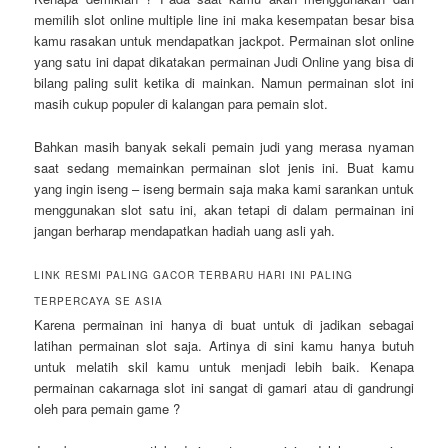
memilih slot online multiple line ini maka kesempatan besar bisa
kamu rasakan untuk mendapatkan jackpot. Permainan slot online
yang satu ini dapat dikatakan permainan Judi Online yang bisa di
bilang paling sulit ketika di mainkan. Namun permainan slot ini
masih cukup populer di kalangan para pemain slot.
Bahkan masih banyak sekali pemain judi yang merasa nyaman
saat sedang memainkan permainan slot jenis ini. Buat kamu
yang ingin iseng – iseng bermain saja maka kami sarankan untuk
menggunakan slot satu ini, akan tetapi di dalam permainan ini
jangan berharap mendapatkan hadiah uang asli yah.
LINK RESMI PALING GACOR TERBARU HARI INI PALING
TERPERCAYA SE ASIA
Karena permainan ini hanya di buat untuk di jadikan sebagai
latihan permainan slot saja. Artinya di sini kamu hanya butuh
untuk melatih skil kamu untuk menjadi lebih baik. Kenapa
permainan cakarnaga slot ini sangat di gamari atau di gandrungi
oleh para pemain game ?