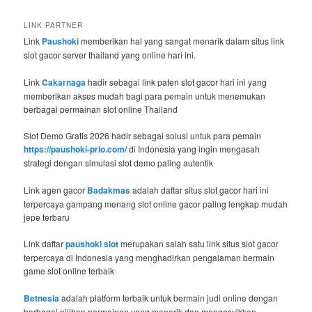
LINK PARTNER
Link
Paushoki
memberikan hal yang sangat menarik dalam situs link
slot gacor server thailand yang online hari ini.
Link
Cakarnaga
hadir sebagai link paten slot gacor hari ini yang
memberikan akses mudah bagi para pemain untuk menemukan
berbagai permainan slot online Thailand
Slot Demo Gratis 2026 hadir sebagai solusi untuk para pemain
https://paushoki-prio.com/
di Indonesia yang ingin mengasah
strategi dengan simulasi slot demo paling autentik
Link agen gacor
Badakmas
adalah daftar situs slot gacor hari ini
terpercaya gampang menang slot online gacor paling lengkap mudah
jepe terbaru
Link daftar
paushoki slot
merupakan salah satu link situs slot gacor
terpercaya di Indonesia yang menghadirkan pengalaman bermain
game slot online terbaik
Betnesia
adalah platform terbaik untuk bermain judi online dengan
berbagai pilihan permainan yang menarik dan mengasyikkan.