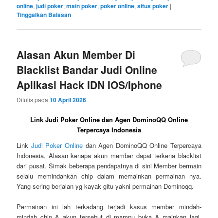
online
,
judi poker
,
main poker
,
poker online
,
situs poker
|
Tinggalkan Balasan
Alasan Akun Member Di
Blacklist Bandar Judi Online
Aplikasi Hack IDN IOS/Iphone
Ditulis pada
10 April 2026
Link Judi Poker Online dan Agen DominoQQ Online
Terpercaya Indonesia
Link
Judi Poker Online
dan Agen DominoQQ Online Terpercaya
Indonesia, Alasan kenapa akun member dapat terkena blacklist
dari pusat. Simak beberapa pendapatnya di sini Member bermain
selalu memindahkan chip dalam memainkan permainan nya.
Yang sering berjalan yg kayak gitu yakni permainan Dominoqq.
Permainan ini lah terkadang terjadi kasus member mindah-
mindah chip & akun tersebut di mampu buka & mainkan lagi.