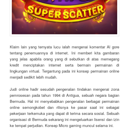
Klaim lain yang ternyata lucu ialah mengenai komentar Al gore
tentang penemuannya di internet. Ini memberi kita gambaran
yang jelas apabila orang yang di sebutkan di atas memegang
kredit menciptakan internet serta bermain permainan di
lingkungan virtual. Tergantung pada ini konsep permainan online
menjadi sedikit lebih mudah.
Judi online hadir sesudah pengenalan tindakan mengenai zona
pemrosesan pada tahun 1994 di Antigua, sebuah negara bagian
Bermuda. Hal ini menyebabkan pengenalan berbagai permainan
online semongkobet dan rilisnya ke pasar saat ini sebagai
pekerjaan terkemuka yang dapat di terima secara sosial. Sebuah
organisasi di Bermuda sekarang ini mengeluarkan lisensi dan izin
ke tempat perjudian. Konsep Micro gaming muncul selama ini.