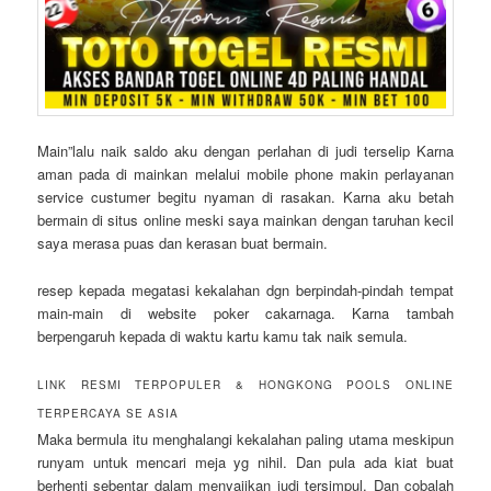
Main”lalu naik saldo aku dengan perlahan di judi terselip Karna
aman pada di mainkan melalui mobile phone makin perlayanan
service custumer begitu nyaman di rasakan. Karna aku betah
bermain di situs online meski saya mainkan dengan taruhan kecil
saya merasa puas dan kerasan buat bermain.
resep kepada megatasi kekalahan dgn berpindah-pindah tempat
main-main di website poker cakarnaga. Karna tambah
berpengaruh kepada di waktu kartu kamu tak naik semula.
LINK RESMI TERPOPULER & HONGKONG POOLS ONLINE
TERPERCAYA SE ASIA
Maka bermula itu menghalangi kekalahan paling utama meskipun
runyam untuk mencari meja yg nihil. Dan pula ada kiat buat
berhenti sebentar dalam menyajikan judi tersimpul. Dan cobalah