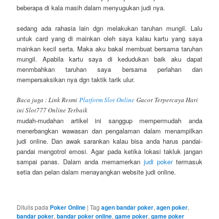
beberapa di kala masih dalam menyugukan judi nya.
sedang ada rahasia lain dgn melakukan taruhan mungil. Lalu
untuk card yang di mainkan oleh saya kalau kartu yang saya
mainkan kecil serta. Maka aku bakal membuat bersama taruhan
mungil. Apabila kartu saya di kedudukan baik aku dapat
menmbahkan taruhan saya bersama perlahan dan
mempersaksikan nya dgn taktik tarik ulur.
Baca juga : Link Resmi
Platform Slot Online
Gacor Terpercaya Hari
ini Slot777 Online Terbaik
mudah-mudahan artikel ini sanggup mempermudah anda
menerbangkan wawasan dan pengalaman dalam menampilkan
judi online. Dan awak sarankan kalau bisa anda harus pandai-
pandai mengotrol emosi. Agar pada ketika lokasi takluk jangan
sampai panas. Dalam anda memamerkan
judi poker
termasuk
setia dan pelan dalam menayangkan website judi online.
Ditulis pada
Poker Online
|
Tag
agen bandar poker
,
agen poker
,
bandar poker
,
bandar poker online
,
game poker
,
game poker