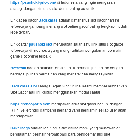
https://paushoki-prio.com/
di Indonesia yang ingin mengasah
strategi dengan simulasi slot demo paling autentik
Link agen gacor
Badakmas
adalah daftar situs slot gacor hari ini
terpercaya gampang menang slot online gacor paling lengkap mudah
jepe terbaru
Link daftar
paushoki slot
merupakan salah satu link situs slot gacor
terpercaya di Indonesia yang menghadirkan pengalaman bermain
game slot online terbaik
Betnesia
adalah platform terbaik untuk bermain judi online dengan
berbagai pilihan permainan yang menarik dan mengasyikkan.
Badakmas slot
sebagai Agen Slot Online Resmi mempersembahkan
Slot Gacor hari ini, cukup menggunakan modal santai
https://roncoparts.com
merupakan situs slot gacor hari ini dengan
RTP live tertinggi gampang menang yang menjamin setiap user akan
mendapatkan
Cakarnaga
adalah login situs slot online resmi yang menawarkan
pengalaman bermain terbaik bagi para penggemar judi slot