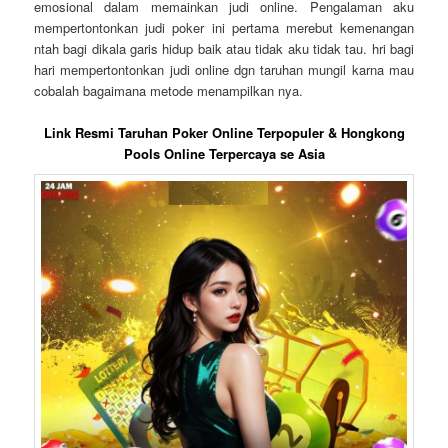
emosional dalam memainkan judi online. Pengalaman aku
mempertontonkan judi poker ini pertama merebut kemenangan
ntah bagi dikala garis hidup baik atau tidak aku tidak tau. hri bagi
hari mempertontonkan judi online dgn taruhan mungil karna mau
cobalah bagaimana metode menampilkan nya.
Link Resmi Taruhan Poker Online Terpopuler & Hongkong
Pools Online Terpercaya se Asia