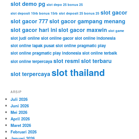
slot demo pg
slot depo 25 bonus 25
slot gacor
slot deposit 10rb bonus 15rb
slot deposit 25 bonus 25
slot gacor 777
slot gacor gampang menang
slot gacor hari ini
slot gacor maxwin
slot game
slot judi online
slot online gacor
slot online indonesia
slot online lapak pusat
slot online pragmatic play
slot online pragmatic play indonesia
slot online terbaik
slot resmi
slot terbaru
slot online terpercaya
slot thailand
slot terpercaya
ARSIP
Juli 2026
Juni 2026
Mei 2026
April 2026
Maret 2026
Februari 2026
Januari 2026