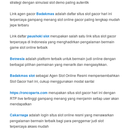
strategi dengan simulasi slot demo paling autentik
Link agen gacor
Badakmas
adalah daftar situs slot gacor hari ini
terpercaya gampang menang slot online gacor paling lengkap mudah
jepe terbaru
Link daftar
paushoki slot
merupakan salah satu link situs slot gacor
terpercaya di Indonesia yang menghadirkan pengalaman bermain
game slot online terbaik
Betnesia
adalah platform terbaik untuk bermain judi online dengan
berbagai pilihan permainan yang menarik dan mengasyikkan.
Badakmas slot
sebagai Agen Slot Online Resmi mempersembahkan
Slot Gacor hari ini, cukup menggunakan modal santai
https://roncoparts.com
merupakan situs slot gacor hari ini dengan
RTP live tertinggi gampang menang yang menjamin setiap user akan
mendapatkan
Cakarnaga
adalah login situs slot online resmi yang menawarkan
pengalaman bermain terbaik bagi para penggemar judi slot
terpercaya akses mudah