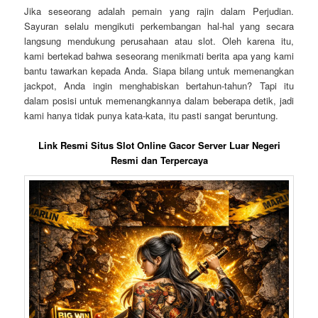
Jika seseorang adalah pemain yang rajin dalam Perjudian.
Sayuran selalu mengikuti perkembangan hal-hal yang secara
langsung mendukung perusahaan atau slot. Oleh karena itu,
kami bertekad bahwa seseorang menikmati berita apa yang kami
bantu tawarkan kepada Anda. Siapa bilang untuk memenangkan
jackpot, Anda ingin menghabiskan bertahun-tahun? Tapi itu
dalam posisi untuk memenangkannya dalam beberapa detik, jadi
kami hanya tidak punya kata-kata, itu pasti sangat beruntung.
Link Resmi Situs Slot Online Gacor Server Luar Negeri
Resmi dan Terpercaya