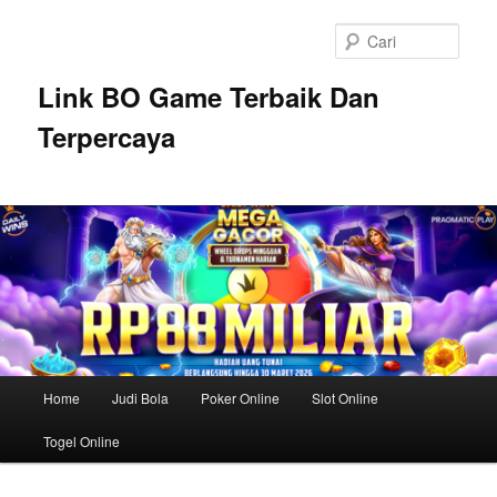
Langsung
Langsung
ke
ke
Cari
konten
konten
utama
sekunder
Link BO Game Terbaik Dan
Terpercaya
Menu
Home
Judi Bola
Poker Online
Slot Online
utama
Togel Online