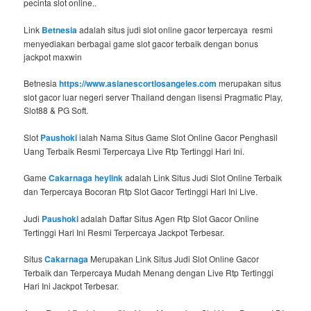
pecinta slot online..
Link
Betnesia
adalah situs judi slot online gacor terpercaya resmi
menyediakan berbagai game slot gacor terbaik dengan bonus
jackpot maxwin
Betnesia
https://www.asianescortlosangeles.com
merupakan situs
slot gacor luar negeri server Thailand dengan lisensi Pragmatic Play,
Slot88 & PG Soft.
Slot
Paushoki
ialah Nama Situs Game Slot Online Gacor Penghasil
Uang Terbaik Resmi Terpercaya Live Rtp Tertinggi Hari Ini.
Game
Cakarnaga heylink
adalah Link Situs Judi Slot Online Terbaik
dan Terpercaya Bocoran Rtp Slot Gacor Tertinggi Hari Ini Live.
Judi
Paushoki
adalah Daftar Situs Agen Rtp Slot Gacor Online
Tertinggi Hari Ini Resmi Terpercaya Jackpot Terbesar.
Situs
Cakarnaga
Merupakan Link Situs Judi Slot Online Gacor
Terbaik dan Terpercaya Mudah Menang dengan Live Rtp Tertinggi
Hari Ini Jackpot Terbesar.